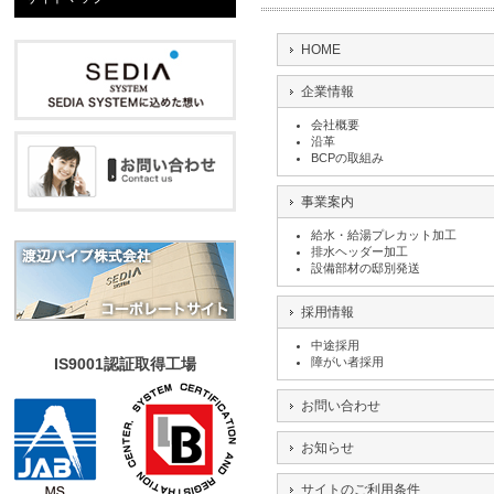
HOME
企業情報
会社概要
沿革
BCPの取組み
事業案内
給水・給湯プレカット加工
排水ヘッダー加工
設備部材の邸別発送
採用情報
中途採用
IS9001認証取得工場
障がい者採用
お問い合わせ
お知らせ
サイトのご利用条件