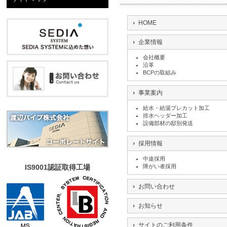
HOME
企業情報
会社概要
沿革
BCPの取組み
事業案内
給水・給湯プレカット加工
排水ヘッダー加工
設備部材の邸別発送
採用情報
中途採用
IS9001認証取得工場
障がい者採用
お問い合わせ
お知らせ
サイトのご利用条件