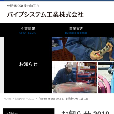
年間45,000 棟の加工力
企業情報
事業案内
About "SEDIA"
Business guidance
お知らせ
HOME
お知らせ
2019
「Sedia Topics vol.51」を発刊いたしました
お知らせ 2019
お知らせ