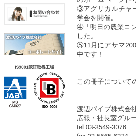
③
アグリカルチャ
学会を開催。
④
「明日の農業コ
した。
⑤
11月にアサマ2
中です！
IS9001認証取得工場
この冊子について
渡辺パイプ株式会
広報・社長室グル
tel.03-3549-3076